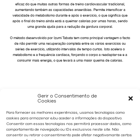
eficaz do que muitas outras formas de treino cardiovascular tradicional,
aumentando também as capacidades anaeróbias. Permite intensificar a
velocidade do metabolismo durante e após o exercício, o que significa que
após o final do treino ainda está a queimar calorias por umas horas, sendo
uma grande ajuda para a redução de gordura corporal.
O método desenvolvido por Izumi Tabata tem como principal vantagem o facto
de não permitir uma recuperação completa entre os vários exercícios ou
séries de exercício, utilizando intervalos de tempo curtos. Isto acelera o
metabolismo e a frequência cardíaca, forçando o corpo a readaptar-se e a
consumir mais energia, o que levará a uma maior queima de calorias.
VOLTAR
Gerir o Consentimento de
Cookies
Para fornecer as melhores experiências, usamos tecnologias como
cookies para armazenar e/ou aceder a informações do dispositivo.
Consentir com essas tecnologias nos permitirá processar dados, como
comportamento de navegação ou IDs exclusivos neste site. Não
consentir ou retirar o consentimento pode afetar negativamante certos