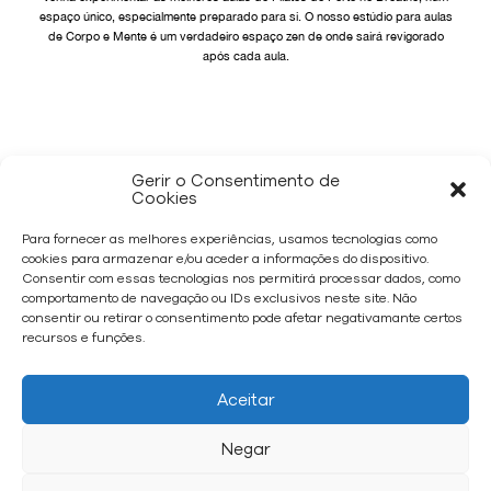
espaço único, especialmente preparado para si. O nosso estúdio para aulas
de Corpo e Mente é um verdadeiro espaço zen de onde sairá revigorado
após cada aula.
VOLTAR
Gerir o Consentimento de
Cookies
Para fornecer as melhores experiências, usamos tecnologias como
cookies para armazenar e/ou aceder a informações do dispositivo.
Consentir com essas tecnologias nos permitirá processar dados, como
comportamento de navegação ou IDs exclusivos neste site. Não
consentir ou retirar o consentimento pode afetar negativamante certos
recursos e funções.
Estrada da Circunvalação, 15687 4100 - 183 Porto
Aceitar
Chamada para rede
Chamada para rede
E.
Livro de
fixa nacional
móvel nacional
info@breathe.pt
Reclamações
T.
(+351) 229 382
M.
(+351) 911 797
Política de
Negar
504
*
075
**
privacidade