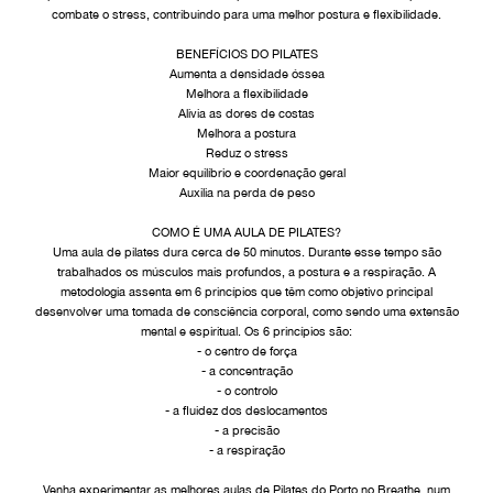
combate o stress, contribuindo para uma melhor postura e flexibilidade.
BENEFÍCIOS DO PILATES
Aumenta a densidade óssea
Melhora a flexibilidade
Alivia as dores de costas
Melhora a postura
Reduz o stress
Maior equilíbrio e coordenação geral
Auxilia na perda de peso
COMO É UMA AULA DE PILATES?
Uma aula de pilates dura cerca de 50 minutos. Durante esse tempo são
trabalhados os músculos mais profundos, a postura e a respiração. A
metodologia assenta em 6 princípios que têm como objetivo principal
desenvolver uma tomada de consciência corporal, como sendo uma extensão
mental e espiritual. Os 6 princípios são:
- o centro de força
- a concentração
- o controlo
- a fluidez dos deslocamentos
- a precisão
- a respiração
Venha experimentar as melhores aulas de Pilates do Porto no Breathe, num