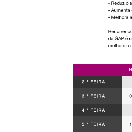
- Reduz o s
- Aumenta 
- Melhora a
Recorrendo 
de GAP é c
melhorar a 
H
2 ª FEIRA
3 ª FEIRA
0
4 ª FEIRA
5 ª FEIRA
1