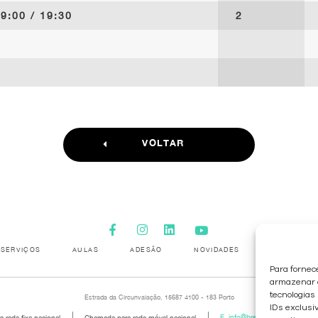
9:00 / 19:30
2
VOLTAR
SERVIÇOS
AULAS
ADESÃO
NOVIDADES
GALERIA
Para fornec
armazenar e
tecnologias
Estrada da Circunvalação, 15687 4100 - 183 Porto
IDs exclusiv
 rede fixa nacional
Chamada para rede móvel nacional
E.
info@breathe.pt
Livr