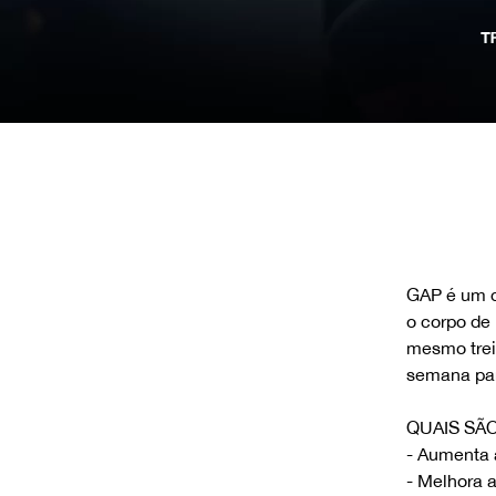
GAP é um d
o corpo de
mesmo trei
semana par
QUAIS SÃO
- Aumenta 
- Melhora a