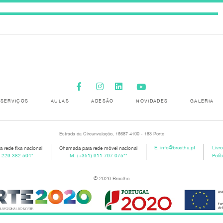
SERVIÇOS
AULAS
ADESÃO
NOVIDADES
GALERIA
Estrada da Circunvalação, 15687 4100 - 183 Porto
 rede fixa nacional
Chamada para rede móvel nacional
E.
info@breathe.pt
Livr
) 229 382 504
*
M.
(+351) 911 797 075
**
Polít
© 2026 Breathe