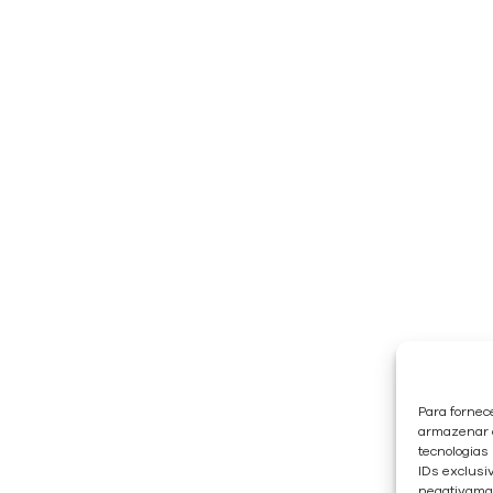
Para fornec
armazenar e
tecnologias
IDs exclusiv
negativaman