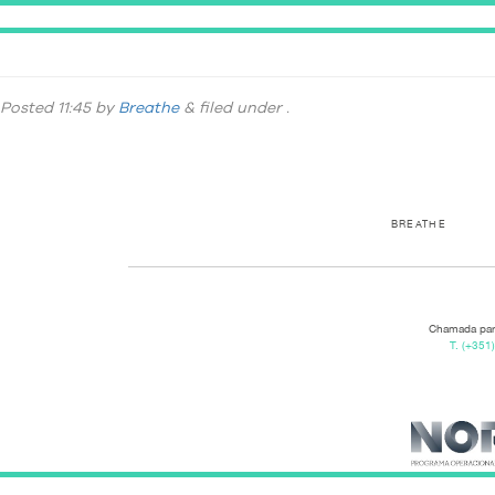
Varanda_Small
Posted
11:45
by
Breathe
&
filed under .
BREATHE
Chamada para
T.
(+351